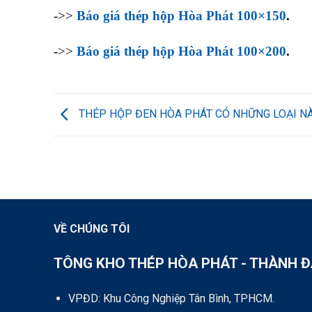
->>
Báo giá thép hộp Hòa Phát 100×150
.
->>
Báo giá thép hộp Hòa Phát 100×200
.
THÉP HỘP ĐEN HÒA PHÁT CÓ NHỮNG LOẠI NÀ
VỀ CHÚNG TÔI
TÔNG KHO THÉP HÒA PHÁT - THÀNH 
VPĐD: Khu Công Nghiệp Tân Bình, TPHCM.