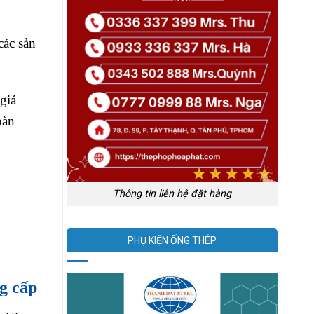
các sản
giá
oàn
Thông tin liên hệ đặt hàng
PHỤ KIỆN ỐNG THÉP
g cấp