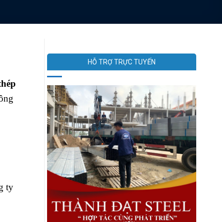
HỖ TRỢ TRỰC TUYẾN
thép
công
g ty