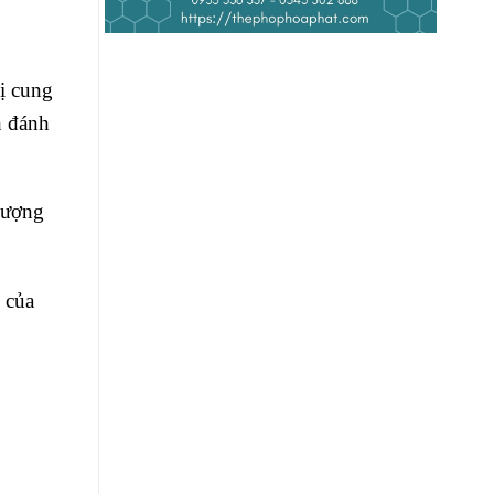
ị cung
h đánh
lượng
 của