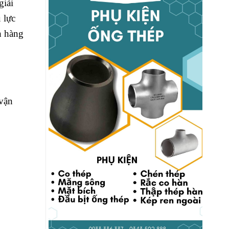
giải
 lực
h hàng
 vận