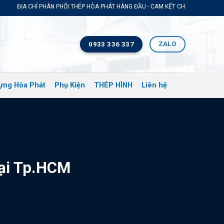
CHỈ PHÂN PHỐI THÉP HÒA PHÁT HÀNG ĐẦU - CAM KẾT CHÍNH HÃNG GIÁ TỐT NHẤT
ZALO
0933 336 337
ựng Hòa Phát
Phụ Kiện
THÉP HÌNH
Liên hệ
tại Tp.HCM