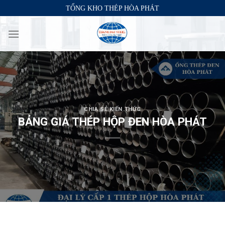
Skip
TỔNG KHO THÉP HÒA PHÁT
to
content
CHIA SẺ KIẾN THỨC
BẢNG GIÁ THÉP HỘP ĐEN HÒA PHÁT