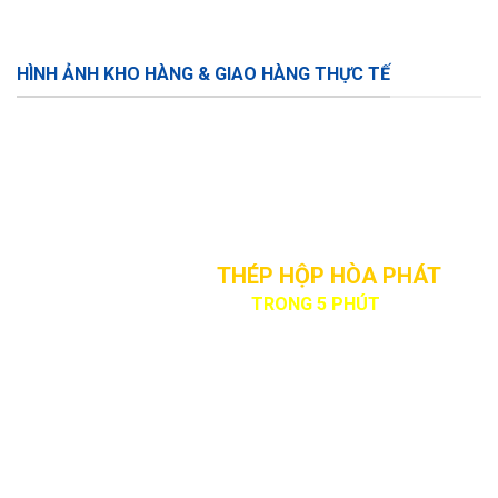
HÌNH ẢNH KHO HÀNG & GIAO HÀNG THỰC TẾ
NHẬN BÁO GIÁ
THÉP HỘP HÒA PHÁT
NHANH CHÓNG
TRONG 5 PHÚT
Báo giá nhanh – chính xác
Tư vẫn chọn quy cách phù hợp
Giao hàng tận nơi toàn miền nam