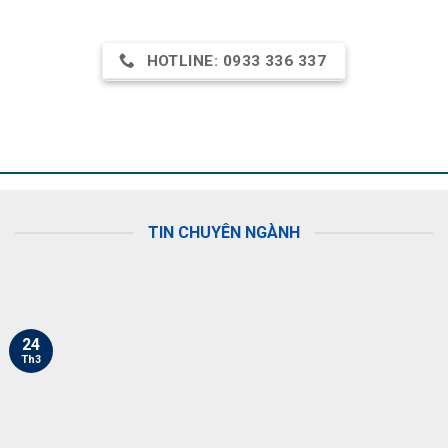
HOTLINE: 0933 336 337
TIN CHUYÊN NGÀNH
CHIA SẺ KIẾN THỨC
ch
Phân biệt thép CB300V, CB400V và CB500V
24
Th3