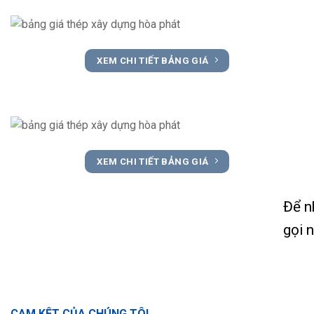
XEM CHI TIẾT BẢNG GIÁ
XEM CHI TIẾT BẢNG GIÁ
Để n
gọi 
CAM KÊT CỦA CHÚNG TÔI