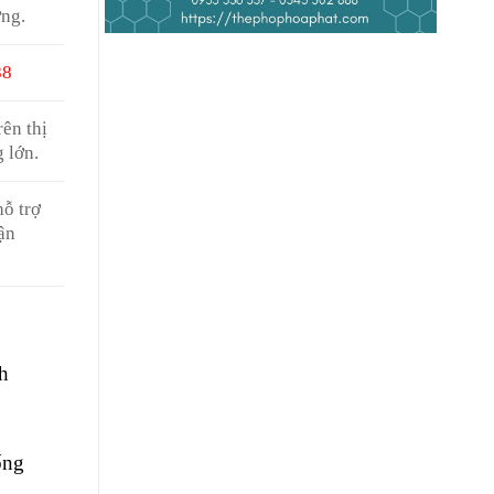
ợng.
88
ên thị
 lớn.
ỗ trợ
ận
h
ống