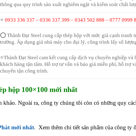
thông qua quy trình sản xuất nghiêm ngặt và kiểm soát chất lư
⭐
0933 336 337 – 0336 337 399 – 0343 502 888 – 0777 0999 
⭕ Thành Đạt Steel cung cấp thép hộp với mức giá cạnh tranh tr
trường. Áp dụng giá nhà máy cho đại lý, công trình lấy số lượng
⭐Thành Đạt Steel cam kết cung cấp dịch vụ chuyên nghiệp và h
khách hàng tận tâm. Hỗ trợ tư vẫn và báo giá miễn phí, hỗ trợ v
chuyển tận công trình.
hép hộp 100×100 mới nhất
 khảo. Ngoài ra, công ty chúng tôi còn có những quy các
 Phát
mới nhất
. Xem thêm chi tiết sản phẩm của công ty 