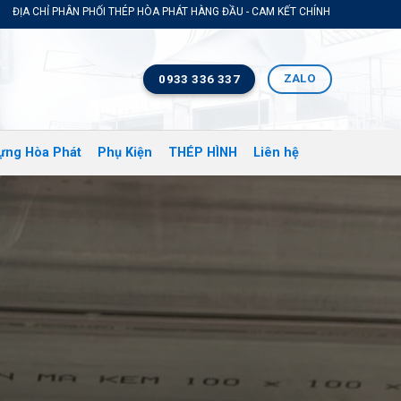
HỐI THÉP HÒA PHÁT HÀNG ĐẦU - CAM KẾT CHÍNH HÃNG GIÁ TỐT NHẤT THỊ TRƯỜN
ZALO
0933 336 337
ựng Hòa Phát
Phụ Kiện
THÉP HÌNH
Liên hệ