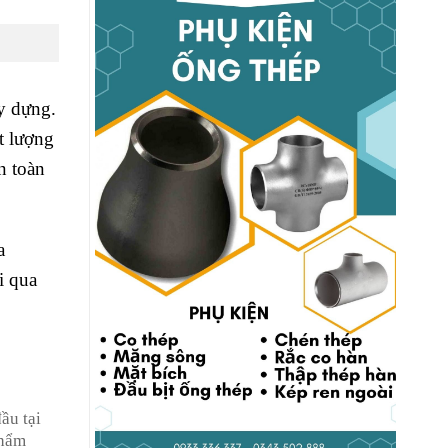
ây dựng.
t lượng
n toàn
a
i qua
ầu tại
phẩm