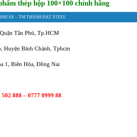
 phẩm thép hộp 100×100 chính hãng
NHH SX – TM THÀNH ĐẠT STEEL
 Quận Tân Phú, Tp.HCM
o, Huyện Bình Chánh, Tphcm
a 1, Biên Hòa, Đồng Nai
 502 888 – 0777 0999 88