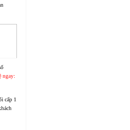
ản
số
ệ ngay:
i cấp 1
khách