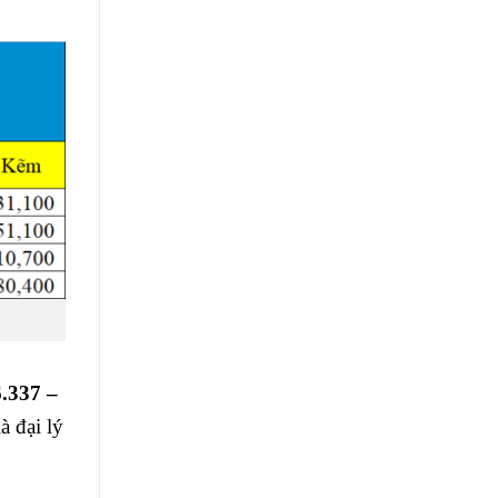
.337 –
à đại lý