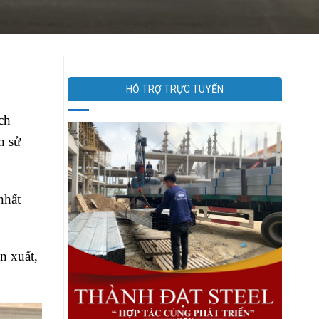
HỖ TRỢ TRỰC TUYẾN
ch
n sử
nhất
n xuất,