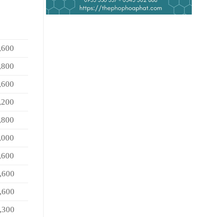
00
00
00
00
00
00
00
00
00
00