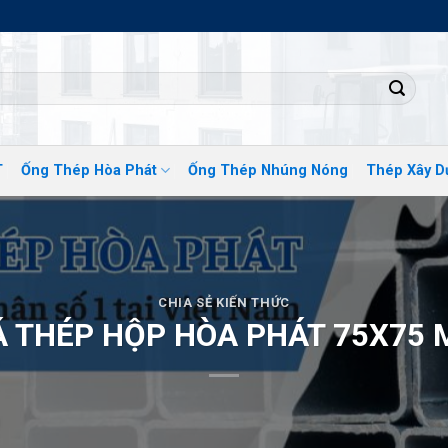
ĐỊA CHỈ PHÂN PHỐ
T
Ống Thép Hòa Phát
Ống Thép Nhúng Nóng
Thép Xây D
CHIA SẺ KIẾN THỨC
Á THÉP HỘP HÒA PHÁT 75X75 