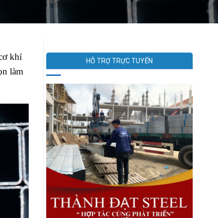
cơ khí
HỖ TRỢ TRỰC TUYẾN
họn làm