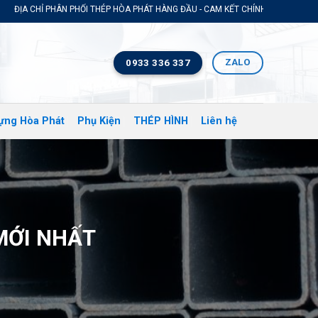
I THÉP HÒA PHÁT HÀNG ĐẦU - CAM KẾT CHÍNH HÃNG GIÁ TỐT NHẤT THỊ TRƯỜNG
ZALO
0933 336 337
ựng Hòa Phát
Phụ Kiện
THÉP HÌNH
Liên hệ
MỚI NHẤT