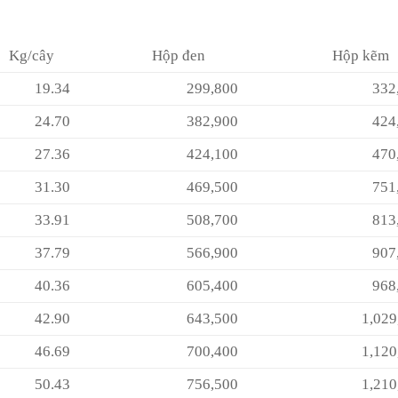
Kg/cây
Hộp đen
Hộp kẽm
19.34
299,800
332,6
24.70
382,900
424,8
27.36
424,100
470,6
31.30
469,500
751,2
33.91
508,700
813,8
37.79
566,900
907,0
40.36
605,400
968,6
42.90
643,500
1,029,6
46.69
700,400
1,120,6
50.43
756,500
1,210,3