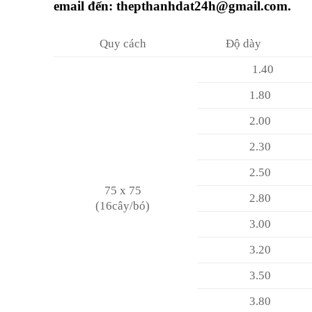
email đến: thepthanhdat24h@gmail.com.
Quy cách
Độ dày
1.40
1.80
2.00
2.30
2.50
75 x 75
2.80
(16cây/bó)
3.00
3.20
3.50
3.80