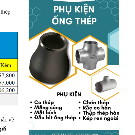
 thép
mắc về
gửi