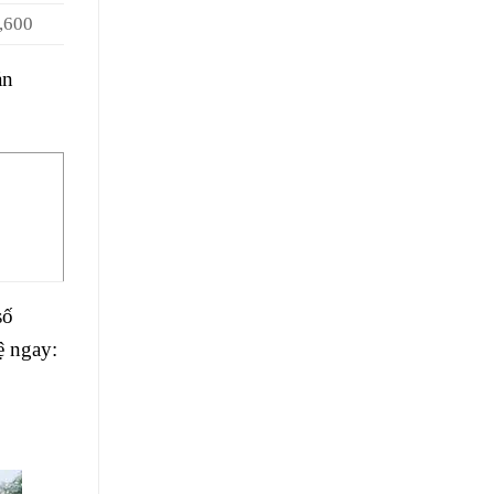
00
ản
số
ệ ngay: