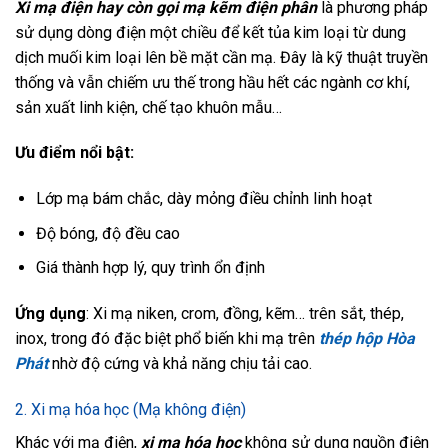
Xi mạ điện hay còn gọi mạ kẽm điện phân
là phương pháp
sử dụng dòng điện một chiều để kết tủa kim loại từ dung
dịch muối kim loại lên bề mặt cần mạ. Đây là kỹ thuật truyền
thống và vẫn chiếm ưu thế trong hầu hết các ngành cơ khí,
sản xuất linh kiện, chế tạo khuôn mẫu…
Ưu điểm nổi bật:
Lớp mạ bám chắc, dày mỏng điều chỉnh linh hoạt
Độ bóng, độ đều cao
Giá thành hợp lý, quy trình ổn định
Ứng dụng
: Xi mạ niken, crom, đồng, kẽm… trên sắt, thép,
inox, trong đó đặc biệt phổ biến khi mạ trên
thép hộp Hòa
Phát
nhờ độ cứng và khả năng chịu tải cao.
2. Xi mạ hóa học (Mạ không điện)
Khác với mạ điện,
xi mạ hóa học
không sử dụng nguồn điện