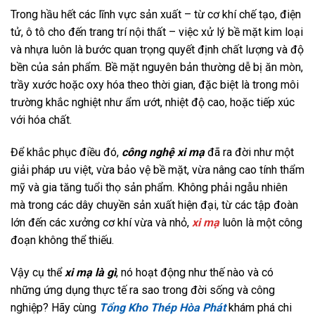
Trong hầu hết các lĩnh vực sản xuất – từ cơ khí chế tạo, điện
tử, ô tô cho đến trang trí nội thất – việc xử lý bề mặt kim loại
và nhựa luôn là bước quan trọng quyết định chất lượng và độ
bền của sản phẩm. Bề mặt nguyên bản thường dễ bị ăn mòn,
trầy xước hoặc oxy hóa theo thời gian, đặc biệt là trong môi
trường khắc nghiệt như ẩm ướt, nhiệt độ cao, hoặc tiếp xúc
với hóa chất.
Để khắc phục điều đó,
công nghệ xi mạ
đã ra đời như một
giải pháp ưu việt, vừa bảo vệ bề mặt, vừa nâng cao tính thẩm
mỹ và gia tăng tuổi thọ sản phẩm. Không phải ngẫu nhiên
mà trong các dây chuyền sản xuất hiện đại, từ các tập đoàn
lớn đến các xưởng cơ khí vừa và nhỏ,
xi mạ
luôn là một công
đoạn không thể thiếu.
Vậy cụ thể
xi mạ là gì
, nó hoạt động như thế nào và có
những ứng dụng thực tế ra sao trong đời sống và công
nghiệp? Hãy cùng
Tổng Kho Thép Hòa Phát
khám phá chi