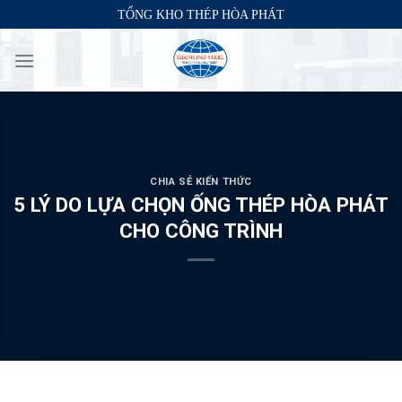
Skip
TỔNG KHO THÉP HÒA PHÁT
to
content
CHIA SẺ KIẾN THỨC
5 LÝ DO LỰA CHỌN ỐNG THÉP HÒA PHÁT
CHO CÔNG TRÌNH