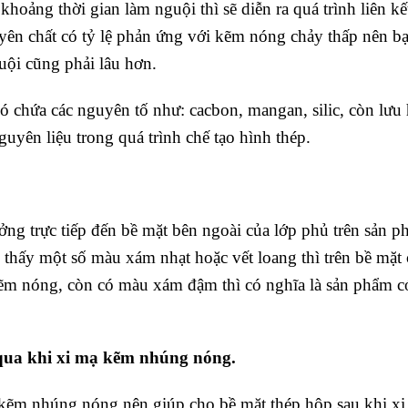
oảng thời gian làm nguội thì sẽ diễn ra quá trình liên kế
yên chất có tỷ lệ phản ứng với kẽm nóng chảy thấp nên b
uội cũng phải lâu hơn.
ó chứa các nguyên tố như: cacbon, mangan, silic, còn lưu
uyên liệu trong quá trình chế tạo hình thép.
ởng trực tiếp đến bề mặt bên ngoài của lớp phủ trên sản 
u thấy một số màu xám nhạt hoặc vết loang thì trên bề mặt
ể kẽm nóng, còn có màu xám đậm thì có nghĩa là sản phẩm 
ua khi xi mạ kẽm nhúng nóng.
ẽm nhúng nóng nên giúp cho bề mặt thép hộp sau khi xi