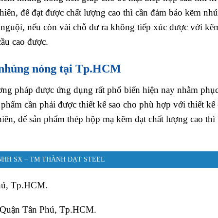
y nhiên, để đạt được chất lượng cao thì cần đảm bảo kẽm nh
 nguội, nếu còn vài chỗ dư ra không tiếp xúc được với kẽ
cầu cao được.
– nhúng nóng tại Tp.HCM
ơng pháp được ứng dụng rất phổ biến hiện nay nhằm phụ
 phẩm cần phải được thiết kế sao cho phù hợp với thiết kế
hiên, để sản phẩm thép hộp mạ kẽm đạt chất lượng cao thì
NHH SX – TM THÀNH ĐẠT STEEL
hú, Tp.HCM.
 Quận Tân Phú, Tp.HCM.