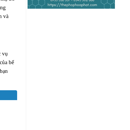
úng
m và
c vụ
 của bể
 bạn