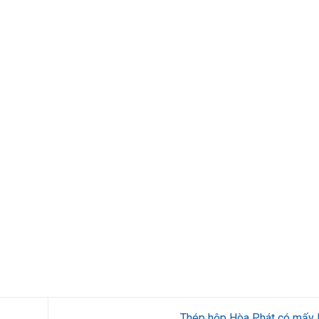
Thép hộp Hòa Phát có mấy 