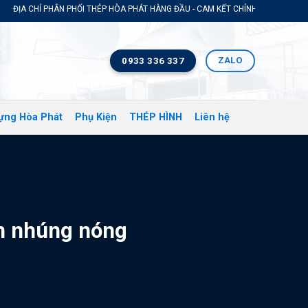
 PHÂN PHỐI THÉP HÒA PHÁT HÀNG ĐẦU - CAM KẾT CHÍNH HÃNG GIÁ TỐT NHẤT TH
ZALO
0933 336 337
ựng Hòa Phát
Phụ Kiện
THÉP HÌNH
Liên hệ
m nhúng nóng