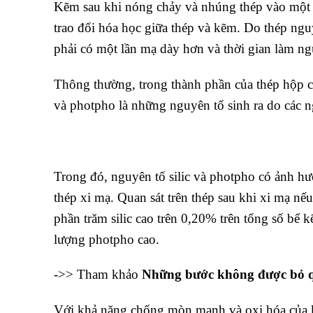
Kẽm sau khi nóng chảy và nhúng thép vào một kh
trao đổi hóa học giữa thép và kẽm. Do thép ngu
phải có một lần mạ dày hơn và thời gian làm ng
Thông thường, trong thành phần của thép hộp c
và photpho là những nguyên tố sinh ra do các ng
Trong đó, nguyên tố silic và photpho có ảnh hư
thép xi mạ. Quan sát trên thép sau khi xi mạ nế
phần trăm silic cao trên 0,20% trên tổng số b
lượng photpho cao.
->> Tham khảo
Những bước không được bỏ q
Với khả năng chống mòn mạnh và oxi hóa của k