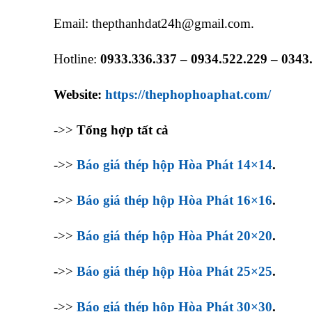
Email: thepthanhdat24h@gmail.com.
Hotline:
0933.336.337 – 0934.522.229 – 0343.
Website:
https://thephophoaphat.com/
->>
Tổng hợp tất cả
->>
Báo giá thép hộp Hòa Phát 14×14
.
->>
Báo giá thép hộp Hòa Phát 16×16
.
->>
Báo giá thép hộp Hòa Phát 20×20
.
->>
Báo giá thép hộp Hòa Phát 25×25
.
->>
Báo giá thép hộp Hòa Phát 30×30
.