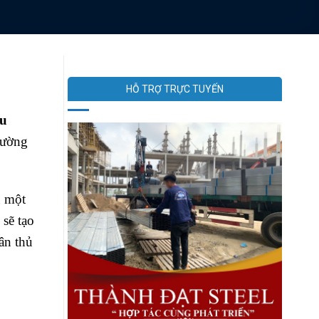
HỖ TRỢ TRỰC TUYẾN
êu
trường
ủ một
sẽ tạo
ân thủ