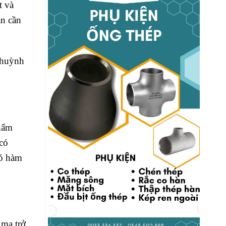
t và
ạn cần
 huỳnh
phẩm
 có
có hàm
 mạ trở