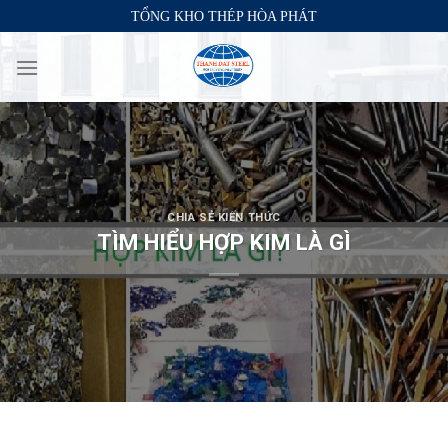
Skip
TỔNG KHO THÉP HÒA PHÁT
to
content
CHIA SẺ KIẾN THỨC
TÌM HIỂU HỢP KIM LÀ GÌ