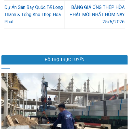
Dự Án Sân Bay Quốc Tế Long
BẢNG GIÁ ỐNG THÉP HÒA
Thành & Tổng Kho Thép Hòa
PHÁT MỚI NHẤT HÔM NAY
Phát
25/6/2026
HỖ TRỢ TRỰC TUYẾN