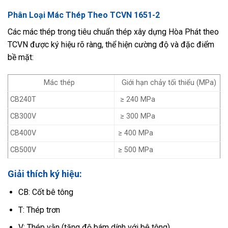
Phân Loại Mác Thép Theo TCVN 1651-2
Các mác thép trong tiêu chuẩn thép xây dựng Hòa Phát theo
TCVN được ký hiệu rõ ràng, thể hiện cường độ và đặc điểm
bề mặt:
Mác thép
Giới hạn chảy tối thiểu (MPa)
CB240T
≥ 240 MPa
CB300V
≥ 300 MPa
CB400V
≥ 400 MPa
CB500V
≥ 500 MPa
Giải thích ký hiệu:
CB: Cốt bê tông
T: Thép trơn
V: Thép vằn (tăng độ bám dính với bê tông)