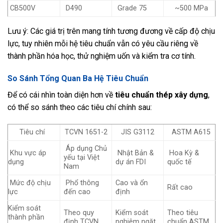
CB500V
D490
Grade 75
~500 MPa
Lưu ý: Các giá trị trên mang tính tương đương về cấp độ chịu
lực, tuy nhiên mỗi hệ tiêu chuẩn vẫn có yêu cầu riêng về
thành phần hóa học, thử nghiệm uốn và kiểm tra cơ tính.
So Sánh Tổng Quan Ba Hệ Tiêu Chuẩn
Để có cái nhìn toàn diện hơn về
tiêu chuẩn thép xây dựng
,
có thể so sánh theo các tiêu chí chính sau:
Tiêu chí
TCVN 1651-2
JIS G3112
ASTM A615
Áp dụng Chủ
Khu vực áp
Nhật Bản &
Hoa Kỳ &
yếu tại Việt
dụng
dự án FDI
quốc tế
Nam
Mức độ chịu
Phổ thông
Cao và ổn
Rất cao
lực
đến cao
định
Kiểm soát
Theo quy
Kiểm soát
Theo tiêu
thành phần
định TCVN
nghiêm ngặt
chuẩn ASTM