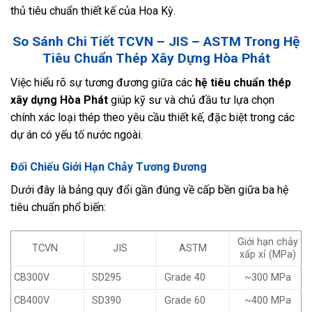
thủ tiêu chuẩn thiết kế của Hoa Kỳ.
So Sánh Chi Tiết TCVN – JIS – ASTM Trong Hệ
Tiêu Chuẩn Thép Xây Dựng Hòa Phát
Việc hiểu rõ sự tương đương giữa các
hệ tiêu chuẩn thép
xây dựng Hòa Phát
giúp kỹ sư và chủ đầu tư lựa chọn
chính xác loại thép theo yêu cầu thiết kế, đặc biệt trong các
dự án có yếu tố nước ngoài.
Đối Chiếu Giới Hạn Chảy Tương Đương
Dưới đây là bảng quy đổi gần đúng về cấp bền giữa ba hệ
tiêu chuẩn phổ biến:
Giới hạn chảy
TCVN
JIS
ASTM
xấp xỉ (MPa)
CB300V
SD295
Grade 40
~300 MPa
CB400V
SD390
Grade 60
~400 MPa